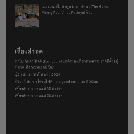
เดอะเจมส์ไมนิงพูลวิลลา พัทยา (The Gems
Mining Pool Villas Pattaya) รีวิว
เรื่องล่าสุด
พาไปเดินคามิโคจิ (Kamigōchi) แหล่งท่องเที่ยวทางธรรมชาติที่ตั้งอยู่
ในเขตเทือกเขาแอลป์ญี่ปุ่น
อู่ฮั่น ฉันมา (ทำไม) แล้ว 2024
รีวิว 1 ปีกับการใช้รถไฟฟ้า ora good cat ultra 500km
เที่ยวฮ่องกง จะหลงได้ยังไง EP2
เที่ยวฮ่องกง จะหลงได้ยังไง EP1