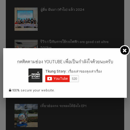
อู่ฮั่น ฉันมา (ทำไม) แล้ว 2024
รีวิว 1 ปีกับการใช้รถไฟฟ้า ora good cat ultra
500km
กดติดตามช่อง YOUTUBE เพื่อเป็นกำลังใจด้วยนะครับ
เที่ยวฮ่องกง จะหลงได้ยังไง EP2
100% secure your website.
เที่ยวฮ่องกง จะหลงได้ยังไง EP1