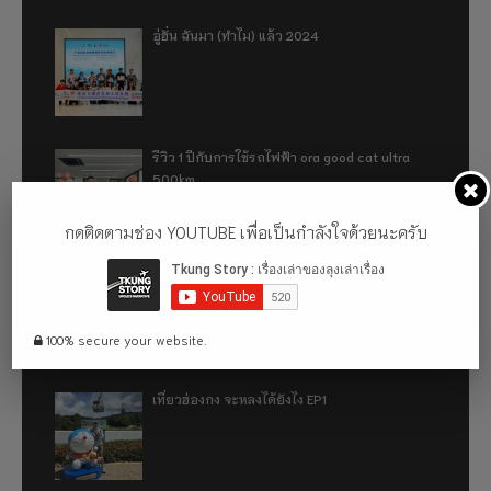
อู่ฮั่น ฉันมา (ทำไม) แล้ว 2024
รีวิว 1 ปีกับการใช้รถไฟฟ้า ora good cat ultra
500km
กดติดตามช่อง YOUTUBE เพื่อเป็นกำลังใจด้วยนะครับ
เที่ยวฮ่องกง จะหลงได้ยังไง EP2
100% secure your website.
เที่ยวฮ่องกง จะหลงได้ยังไง EP1