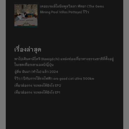
เดอะเจมส์ไมนิงพูลวิลลา พัทยา (The Gems
Mining Pool Villas Pattaya) รีวิว
เรื่องล่าสุด
พาไปเดินคามิโคจิ (Kamigōchi) แหล่งท่องเที่ยวทางธรรมชาติที่ตั้งอยู่
ในเขตเทือกเขาแอลป์ญี่ปุ่น
อู่ฮั่น ฉันมา (ทำไม) แล้ว 2024
รีวิว 1 ปีกับการใช้รถไฟฟ้า ora good cat ultra 500km
เที่ยวฮ่องกง จะหลงได้ยังไง EP2
เที่ยวฮ่องกง จะหลงได้ยังไง EP1