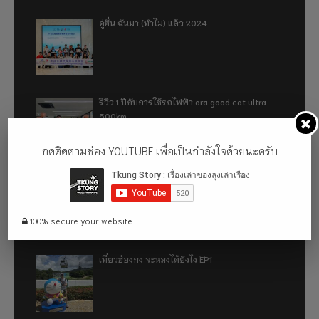
อู่ฮั่น ฉันมา (ทำไม) แล้ว 2024
รีวิว 1 ปีกับการใช้รถไฟฟ้า ora good cat ultra
500km
กดติดตามช่อง YOUTUBE เพื่อเป็นกำลังใจด้วยนะครับ
เที่ยวฮ่องกง จะหลงได้ยังไง EP2
100% secure your website.
เที่ยวฮ่องกง จะหลงได้ยังไง EP1