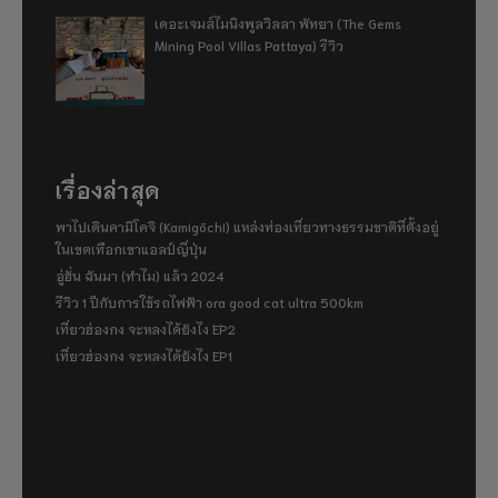
เดอะเจมส์ไมนิงพูลวิลลา พัทยา (The Gems
Mining Pool Villas Pattaya) รีวิว
เรื่องล่าสุด
พาไปเดินคามิโคจิ (Kamigōchi) แหล่งท่องเที่ยวทางธรรมชาติที่ตั้งอยู่
ในเขตเทือกเขาแอลป์ญี่ปุ่น
อู่ฮั่น ฉันมา (ทำไม) แล้ว 2024
รีวิว 1 ปีกับการใช้รถไฟฟ้า ora good cat ultra 500km
เที่ยวฮ่องกง จะหลงได้ยังไง EP2
เที่ยวฮ่องกง จะหลงได้ยังไง EP1