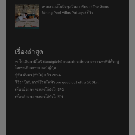
เดอะเจมส์ไมนิงพูลวิลลา พัทยา (The Gems
Mining Pool Villas Pattaya) รีวิว
เรื่องล่าสุด
พาไปเดินคามิโคจิ (Kamigōchi) แหล่งท่องเที่ยวทางธรรมชาติที่ตั้งอยู่
ในเขตเทือกเขาแอลป์ญี่ปุ่น
อู่ฮั่น ฉันมา (ทำไม) แล้ว 2024
รีวิว 1 ปีกับการใช้รถไฟฟ้า ora good cat ultra 500km
เที่ยวฮ่องกง จะหลงได้ยังไง EP2
เที่ยวฮ่องกง จะหลงได้ยังไง EP1