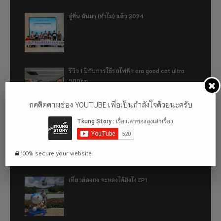
อู่ฮั่น ฉันมา (ทำไม) แล้ว 2024
รีวิว 1 ปีกับการใช้รถไฟฟ้า ora good cat ultra
500km
กดติดตามช่อง YOUTUBE เพื่อเป็นกำลังใจด้วยนะครับ
เที่ยวฮ่องกง จะหลงได้ยังไง EP2
100% secure your website.
เที่ยวฮ่องกง จะหลงได้ยังไง EP1