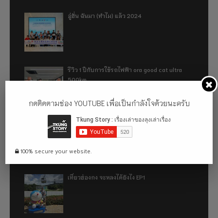
อู่ฮั่น ฉันมา (ทำไม) แล้ว 2024
รีวิว 1 ปีกับการใช้รถไฟฟ้า ora good cat ultra
500km
กดติดตามช่อง YOUTUBE เพื่อเป็นกำลังใจด้วยนะครับ
เที่ยวฮ่องกง จะหลงได้ยังไง EP2
100% secure your website.
เที่ยวฮ่องกง จะหลงได้ยังไง EP1