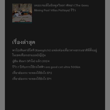
เดอะเจมส์ไมนิงพูลวิลลา พัทยา (The Gems
Mining Pool Villas Pattaya) รีวิว
เรื่องล่าสุด
พาไปเดินคามิโคจิ (Kamigōchi) แหล่งท่องเที่ยวทางธรรมชาติที่ตั้งอยู่
ในเขตเทือกเขาแอลป์ญี่ปุ่น
อู่ฮั่น ฉันมา (ทำไม) แล้ว 2024
รีวิว 1 ปีกับการใช้รถไฟฟ้า ora good cat ultra 500km
เที่ยวฮ่องกง จะหลงได้ยังไง EP2
เที่ยวฮ่องกง จะหลงได้ยังไง EP1