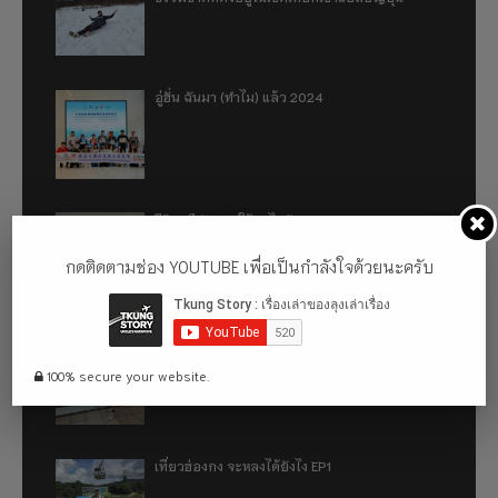
อู่ฮั่น ฉันมา (ทำไม) แล้ว 2024
รีวิว 1 ปีกับการใช้รถไฟฟ้า ora good cat ultra
500km
กดติดตามช่อง YOUTUBE เพื่อเป็นกำลังใจด้วยนะครับ
เที่ยวฮ่องกง จะหลงได้ยังไง EP2
100% secure your website.
เที่ยวฮ่องกง จะหลงได้ยังไง EP1