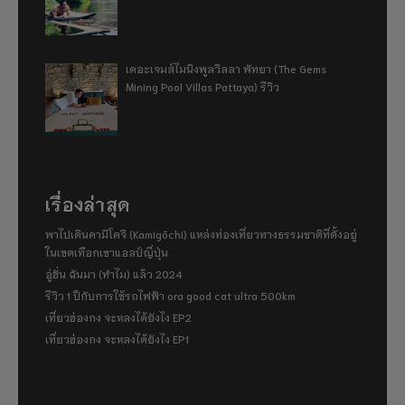
เดอะเจมส์ไมนิงพูลวิลลา พัทยา (The Gems
Mining Pool Villas Pattaya) รีวิว
เรื่องล่าสุด
พาไปเดินคามิโคจิ (Kamigōchi) แหล่งท่องเที่ยวทางธรรมชาติที่ตั้งอยู่
ในเขตเทือกเขาแอลป์ญี่ปุ่น
อู่ฮั่น ฉันมา (ทำไม) แล้ว 2024
รีวิว 1 ปีกับการใช้รถไฟฟ้า ora good cat ultra 500km
เที่ยวฮ่องกง จะหลงได้ยังไง EP2
เที่ยวฮ่องกง จะหลงได้ยังไง EP1