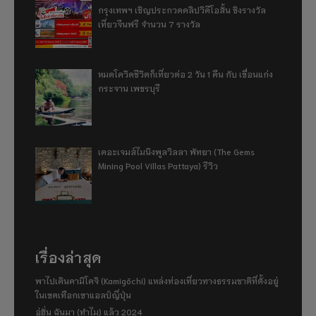
กรุงเทพฯ เชิญประกวดคลิปวิดีโอสั้น ชิงรางวัล
เที่ยวจีนฟรี จำนวน 7 รางวัล
หมดโควิดชีวิตก็เที่ยวต่อ 2 วัน 1 คืน กับ เขื่อนแก่ง
กระจาน เพชรบุรี
เดอะเจมส์ไมนิงพูลวิลลา พัทยา (The Gems
Mining Pool Villas Pattaya) รีวิว
เรื่องล่าสุด
พาไปเดินคามิโคจิ (Kamigōchi) แหล่งท่องเที่ยวทางธรรมชาติที่ตั้งอยู่
ในเขตเทือกเขาแอลป์ญี่ปุ่น
อู่ฮั่น ฉันมา (ทำไม) แล้ว 2024