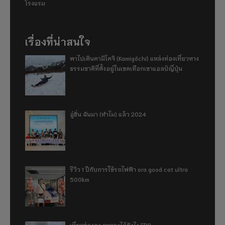
โรงแรม
เรื่องที่น่าสนใจ
พาไปเดินคามิโคจิ (Kamigōchi) แหล่งท่องเที่ยวทาง
ธรรมชาติที่ตั้งอยู่ในเขตเทือกเขาแอลป์ญี่ปุ่น
อู่ฮั่น ฉันมา (ทำไม) แล้ว 2024
รีวิว 1 ปีกับการใช้รถไฟฟ้า ora good cat ultra
500km
เที่ยวฮ่องกง จะหลงได้ยังไง EP2