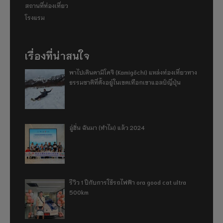
สถานที่ท่องเที่ยว
โรงแรม
เรื่องที่น่าสนใจ
พาไปเดินคามิโคจิ (Kamigōchi) แหล่งท่องเที่ยวทาง
ธรรมชาติที่ตั้งอยู่ในเขตเทือกเขาแอลป์ญี่ปุ่น
อู่ฮั่น ฉันมา (ทำไม) แล้ว 2024
รีวิว 1 ปีกับการใช้รถไฟฟ้า ora good cat ultra
500km