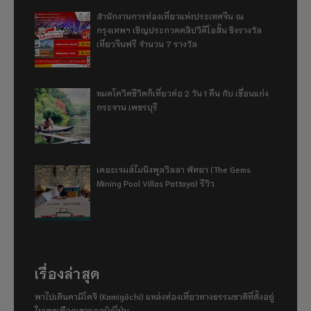
สำนักงานการท่องเที่ยวแห่งประเทศจีน ณ
กรุงเทพฯ เชิญประกวดคลิปวิดีโอสั้น ชิงรางวัล
เที่ยวจีนฟรี จำนวน 7 รางวัล
หมดโควิดชีวิตก็เที่ยวต่อ 2 วัน 1 คืน กับ เขื่อนแก่ง
กระจาน เพชรบุรี
เดอะเจมส์ไมนิงพูลวิลลา พัทยา (The Gems
Mining Pool Villas Pattaya) รีวิว
เรื่องล่าสุด
พาไปเดินคามิโคจิ (Kamigōchi) แหล่งท่องเที่ยวทางธรรมชาติที่ตั้งอยู่
ในเขตเทือกเขาแอลป์ญี่ปุ่น