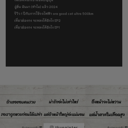
อู่ฮั่น ฉันมา (ทำไม) แล้ว 2024
รีวิว 1 ปีกับการใช้รถไฟฟ้า ora good cat ultra 500km
เที่ยวฮ่องกง จะหลงได้ยังไง EP2
เที่ยวฮ่องกง จะหลงได้ยังไง EP1
tkunginter