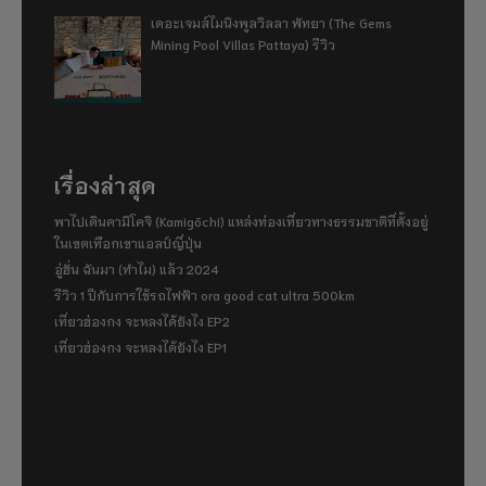
เดอะเจมส์ไมนิงพูลวิลลา พัทยา (The Gems
Mining Pool Villas Pattaya) รีวิว
เรื่องล่าสุด
พาไปเดินคามิโคจิ (Kamigōchi) แหล่งท่องเที่ยวทางธรรมชาติที่ตั้งอยู่
ในเขตเทือกเขาแอลป์ญี่ปุ่น
อู่ฮั่น ฉันมา (ทำไม) แล้ว 2024
รีวิว 1 ปีกับการใช้รถไฟฟ้า ora good cat ultra 500km
เที่ยวฮ่องกง จะหลงได้ยังไง EP2
เที่ยวฮ่องกง จะหลงได้ยังไง EP1