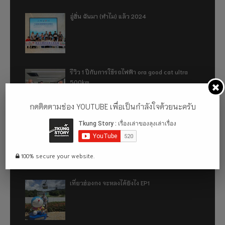
อู่ฮั่น ฉันมา (ทำไม) แล้ว 2024
รีวิว 1 ปีกับการใช้รถไฟฟ้า ora good cat ultra
500km
กดติดตามช่อง YOUTUBE เพื่อเป็นกำลังใจด้วยนะครับ
เที่ยวฮ่องกง จะหลงได้ยังไง EP2
100% secure your website.
เที่ยวฮ่องกง จะหลงได้ยังไง EP1