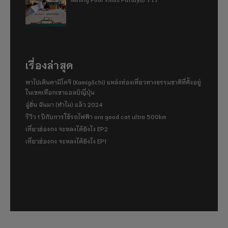
เรื่องล่าสุด
พาไปเดินคามิโคจิ (Kamigōchi) แหล่งท่องเที่ยวทางธรรมชาติที่ตั้งอยู่
ในเขตเทือกเขาแอลป์ญี่ปุ่น
อู่ฮั่น ฉันมา (ทำไม) แล้ว 2024
รีวิว 1 ปีกับการใช้รถไฟฟ้า ora good cat ultra 500km
เที่ยวฮ่องกง จะหลงได้ยังไง EP2
เที่ยวฮ่องกง จะหลงได้ยังไง EP1