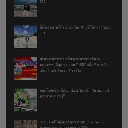
EP2
ลี่เจียง แชงกรีล่า เมืองเทียมฟ้าแห่งโลกตะวันออก
EP1
สำนักงานการท่องเที่ยวแห่งประเทศจีน ณ
กรุงเทพฯ เชิญประกวดคลิปวิดีโอสั้น ชิงรางวัล
เที่ยวจีนฟรี จำนวน 7 รางวัล
หมดโควิดชีวิตก็เที่ยวต่อ 2 วัน 1 คืน กับ เขื่อนแก่ง
กระจาน เพชรบุรี
เดอะเจมส์ไมนิงพูลวิลลา พัทยา (The Gems
Mining Pool Villas Pattaya) รีวิว