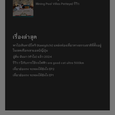
Mining Pool Villas Pattaya) รีวิว
เรื่องล่าสุด
พาไปเดินคามิโคจิ (Kamigōchi) แหล่งท่องเที่ยวทางธรรมชาติที่ตั้งอยู่
ในเขตเทือกเขาแอลป์ญี่ปุ่น
อู่ฮั่น ฉันมา (ทำไม) แล้ว 2024
รีวิว 1 ปีกับการใช้รถไฟฟ้า ora good cat ultra 500km
เที่ยวฮ่องกง จะหลงได้ยังไง EP2
เที่ยวฮ่องกง จะหลงได้ยังไง EP1