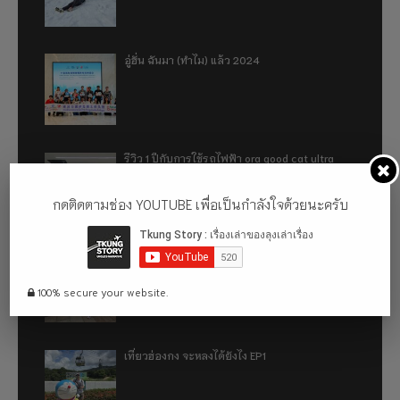
อู่ฮั่น ฉันมา (ทำไม) แล้ว 2024
รีวิว 1 ปีกับการใช้รถไฟฟ้า ora good cat ultra
500km
กดติดตามช่อง YOUTUBE เพื่อเป็นกำลังใจด้วยนะครับ
เที่ยวฮ่องกง จะหลงได้ยังไง EP2
100% secure your website.
เที่ยวฮ่องกง จะหลงได้ยังไง EP1