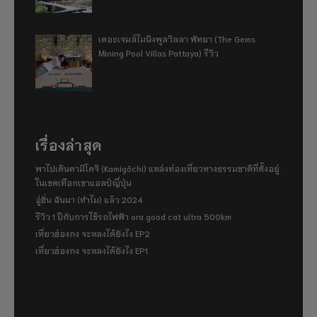
เดอะเจมส์ไมนิงพูลวิลลา พัทยา (The Gems
Mining Pool Villas Pattaya) รีวิว
เรื่องล่าสุด
พาไปเดินคามิโคจิ (Kamigōchi) แหล่งท่องเที่ยวทางธรรมชาติที่ตั้งอยู่
ในเขตเทือกเขาแอลป์ญี่ปุ่น
อู่ฮั่น ฉันมา (ทำไม) แล้ว 2024
รีวิว 1 ปีกับการใช้รถไฟฟ้า ora good cat ultra 500km
เที่ยวฮ่องกง จะหลงได้ยังไง EP2
เที่ยวฮ่องกง จะหลงได้ยังไง EP1