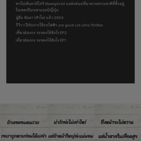
พาไปเดินคามิโคจิ (Kamigōchi) แหล่งท่องเที่ยวทางธรรมชาติที่ตั้งอยู่
ในเขตเทือกเขาแอลป์ญี่ปุ่น
อู่ฮั่น ฉันมา (ทำไม) แล้ว 2024
รีวิว 1 ปีกับการใช้รถไฟฟ้า ora good cat ultra 500km
เที่ยวฮ่องกง จะหลงได้ยังไง EP2
เที่ยวฮ่องกง จะหลงได้ยังไง EP1