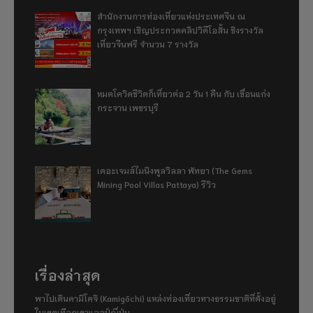
สำนักงานการท่องเที่ยวแห่งประเทศจีน ณ
กรุงเทพฯ เชิญประกวดคลิปวิดีโอสั้น ชิงรางวัล
เที่ยวจีนฟรี จำนวน 7 รางวัล
หมดโควิดชีวิตก็เที่ยวต่อ 2 วัน 1 คืน กับ เขื่อนแก่ง
กระจาน เพชรบุรี
เดอะเจมส์ไมนิงพูลวิลลา พัทยา (The Gems
Mining Pool Villas Pattaya) รีวิว
เรื่องล่าสุด
พาไปเดินคามิโคจิ (Kamigōchi) แหล่งท่องเที่ยวทางธรรมชาติที่ตั้งอยู่
ในเขตเทือกเขาแอลป์ญี่ปุ่น