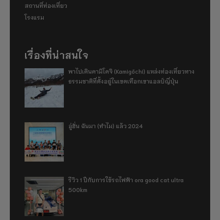
สถานที่ท่องเที่ยว
โรงแรม
เรื่องที่น่าสนใจ
พาไปเดินคามิโคจิ (Kamigōchi) แหล่งท่องเที่ยวทาง
ธรรมชาติที่ตั้งอยู่ในเขตเทือกเขาแอลป์ญี่ปุ่น
อู่ฮั่น ฉันมา (ทำไม) แล้ว 2024
รีวิว 1 ปีกับการใช้รถไฟฟ้า ora good cat ultra
500km