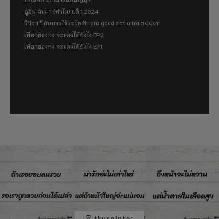
อู่ฮั่น ฉันมา (ทำไม) แล้ว 2024
รีวิว 1 ปีกับการใช้รถไฟฟ้า ora good cat ultra 500km
เที่ยวฮ่องกง จะหลงได้ยังไง EP2
เที่ยวฮ่องกง จะหลงได้ยังไง EP1
tkunginter