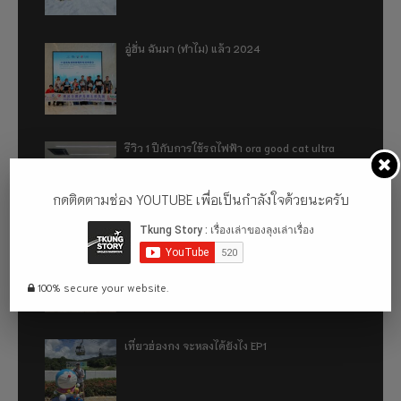
อู่ฮั่น ฉันมา (ทำไม) แล้ว 2024
รีวิว 1 ปีกับการใช้รถไฟฟ้า ora good cat ultra
500km
กดติดตามช่อง YOUTUBE เพื่อเป็นกำลังใจด้วยนะครับ
เที่ยวฮ่องกง จะหลงได้ยังไง EP2
100% secure your website.
เที่ยวฮ่องกง จะหลงได้ยังไง EP1