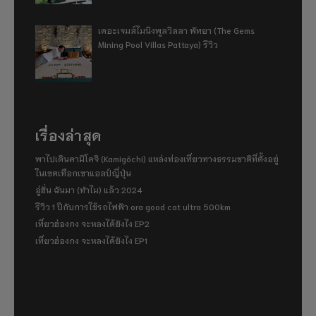
เดอะเจมส์ไมนิงพูลวิลลา พัทยา (The Gems
Mining Pool Villas Pattaya) รีวิว
เรื่องล่าสุด
พาไปเดินคามิโคจิ (Kamigōchi) แหล่งท่องเที่ยวทางธรรมชาติที่ตั้งอยู่
ในเขตเทือกเขาแอลป์ญี่ปุ่น
อู่ฮั่น ฉันมา (ทำไม) แล้ว 2024
รีวิว 1 ปีกับการใช้รถไฟฟ้า ora good cat ultra 500km
เที่ยวฮ่องกง จะหลงได้ยังไง EP2
เที่ยวฮ่องกง จะหลงได้ยังไง EP1