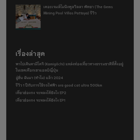
เดอะเจมส์ไมนิงพูลวิลลา พัทยา (The Gems
Mining Pool Villas Pattaya) รีวิว
เรื่องล่าสุด
พาไปเดินคามิโคจิ (Kamigōchi) แหล่งท่องเที่ยวทางธรรมชาติที่ตั้งอยู่
ในเขตเทือกเขาแอลป์ญี่ปุ่น
อู่ฮั่น ฉันมา (ทำไม) แล้ว 2024
รีวิว 1 ปีกับการใช้รถไฟฟ้า ora good cat ultra 500km
เที่ยวฮ่องกง จะหลงได้ยังไง EP2
เที่ยวฮ่องกง จะหลงได้ยังไง EP1