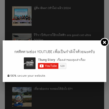
อู่ฮั่น ฉันมา (ทำไม) แล้ว 2024
รีวิว 1 ปีกับการใช้รถไฟฟ้า ora good cat ultra
500km
กดติดตามช่อง YOUTUBE เพื่อเป็นกำลังใจด้วยนะครับ
เที่ยวฮ่องกง จะหลงได้ยังไง EP2
100% secure your website.
เที่ยวฮ่องกง จะหลงได้ยังไง EP1