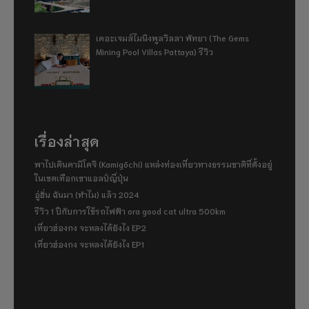
เดอะเจมส์ไมนิงพูลวิลลา พัทยา (The Gems
Mining Pool Villas Pattaya) รีวิว
เรื่องล่าสุด
พาไปเดินคามิโคจิ (Kamigōchi) แหล่งท่องเที่ยวทางธรรมชาติที่ตั้งอยู่
ในเขตเทือกเขาแอลป์ญี่ปุ่น
อู่ฮั่น ฉันมา (ทำไม) แล้ว 2024
รีวิว 1 ปีกับการใช้รถไฟฟ้า ora good cat ultra 500km
เที่ยวฮ่องกง จะหลงได้ยังไง EP2
เที่ยวฮ่องกง จะหลงได้ยังไง EP1