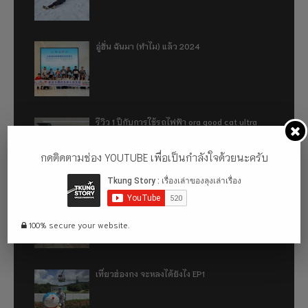
อู่ฮั่น ฉันมา (ทำไม) แล้ว 2024
รีวิว 1 ปีกับการใช้รถไฟฟ้า ora good cat ultra
500km
กดติดตามช่อง YOUTUBE เพื่อเป็นกำลังใจด้วยนะครับ
เที่ยวฮ่องกง จะหลงได้ยังไง EP2
100% secure your website.
เที่ยวฮ่องกง จะหลงได้ยังไง EP1