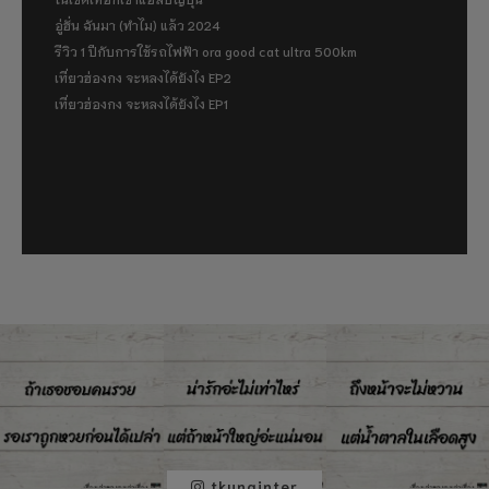
อู่ฮั่น ฉันมา (ทำไม) แล้ว 2024
รีวิว 1 ปีกับการใช้รถไฟฟ้า ora good cat ultra 500km
เที่ยวฮ่องกง จะหลงได้ยังไง EP2
เที่ยวฮ่องกง จะหลงได้ยังไง EP1
tkunginter