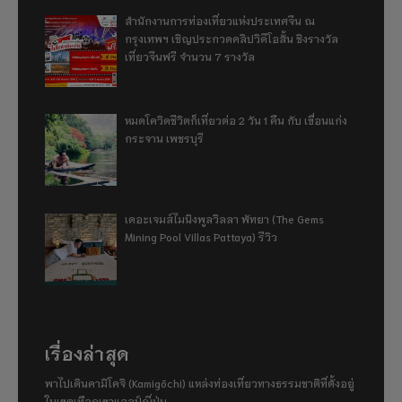
สำนักงานการท่องเที่ยวแห่งประเทศจีน ณ
กรุงเทพฯ เชิญประกวดคลิปวิดีโอสั้น ชิงรางวัล
เที่ยวจีนฟรี จำนวน 7 รางวัล
หมดโควิดชีวิตก็เที่ยวต่อ 2 วัน 1 คืน กับ เขื่อนแก่ง
กระจาน เพชรบุรี
เดอะเจมส์ไมนิงพูลวิลลา พัทยา (The Gems
Mining Pool Villas Pattaya) รีวิว
เรื่องล่าสุด
พาไปเดินคามิโคจิ (Kamigōchi) แหล่งท่องเที่ยวทางธรรมชาติที่ตั้งอยู่
ในเขตเทือกเขาแอลป์ญี่ปุ่น