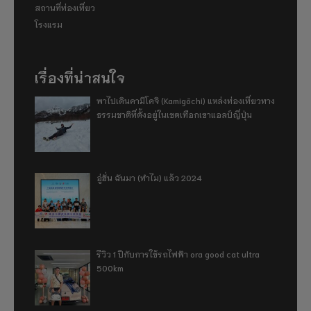
สถานที่ท่องเที่ยว
โรงแรม
เรื่องที่น่าสนใจ
พาไปเดินคามิโคจิ (Kamigōchi) แหล่งท่องเที่ยวทาง
ธรรมชาติที่ตั้งอยู่ในเขตเทือกเขาแอลป์ญี่ปุ่น
อู่ฮั่น ฉันมา (ทำไม) แล้ว 2024
รีวิว 1 ปีกับการใช้รถไฟฟ้า ora good cat ultra
500km