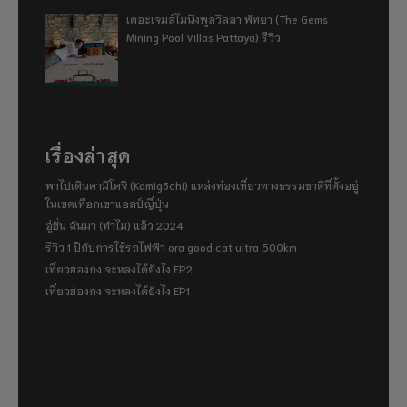
เดอะเจมส์ไมนิงพูลวิลลา พัทยา (The Gems
Mining Pool Villas Pattaya) รีวิว
เรื่องล่าสุด
พาไปเดินคามิโคจิ (Kamigōchi) แหล่งท่องเที่ยวทางธรรมชาติที่ตั้งอยู่
ในเขตเทือกเขาแอลป์ญี่ปุ่น
อู่ฮั่น ฉันมา (ทำไม) แล้ว 2024
รีวิว 1 ปีกับการใช้รถไฟฟ้า ora good cat ultra 500km
เที่ยวฮ่องกง จะหลงได้ยังไง EP2
เที่ยวฮ่องกง จะหลงได้ยังไง EP1