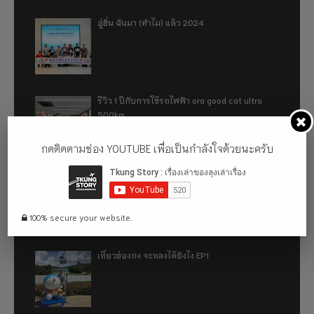
อู่ฮั่น ฉันมา (ทำไม) แล้ว 2024
รีวิว 1 ปีกับการใช้รถไฟฟ้า ora good cat ultra
500km
กดติดตามช่อง YOUTUBE เพื่อเป็นกำลังใจด้วยนะครับ
เที่ยวฮ่องกง จะหลงได้ยังไง EP2
100% secure your website.
เที่ยวฮ่องกง จะหลงได้ยังไง EP1