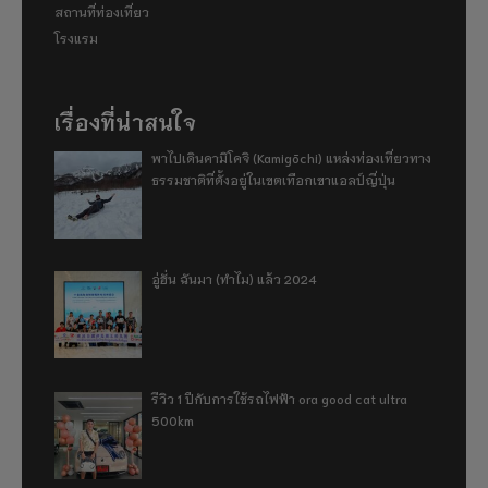
สถานที่ท่องเที่ยว
โรงแรม
เรื่องที่น่าสนใจ
พาไปเดินคามิโคจิ (Kamigōchi) แหล่งท่องเที่ยวทาง
ธรรมชาติที่ตั้งอยู่ในเขตเทือกเขาแอลป์ญี่ปุ่น
อู่ฮั่น ฉันมา (ทำไม) แล้ว 2024
รีวิว 1 ปีกับการใช้รถไฟฟ้า ora good cat ultra
500km