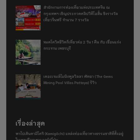
สำนักงานการท่องเที่ยวแห่งประเทศจีน ณ
กรุงเทพฯ เชิญประกวดคลิปวิดีโอสั้น ชิงรางวัล
เที่ยวจีนฟรี จำนวน 7 รางวัล
หมดโควิดชีวิตก็เที่ยวต่อ 2 วัน 1 คืน กับ เขื่อนแก่ง
กระจาน เพชรบุรี
เดอะเจมส์ไมนิงพูลวิลลา พัทยา (The Gems
Mining Pool Villas Pattaya) รีวิว
เรื่องล่าสุด
พาไปเดินคามิโคจิ (Kamigōchi) แหล่งท่องเที่ยวทางธรรมชาติที่ตั้งอยู่
ในเขตเทือกเขาแอลป์ญี่ปุ่น