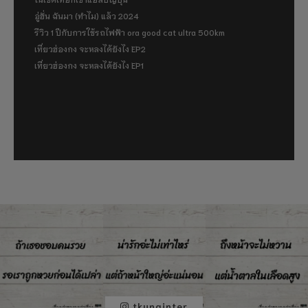
อู่ฮั่น ฉันมา (ทำไม) แล้ว 2024
รีวิว 1 ปีกับการใช้รถไฟฟ้า ora good cat ultra 500km
เที่ยวฮ่องกง จะหลงได้ยังไง EP2
เที่ยวฮ่องกง จะหลงได้ยังไง EP1
tkunginter