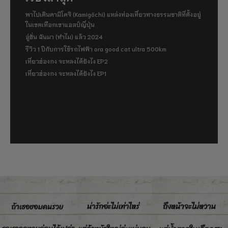
พาไปเดินคามิโคจิ (Kamigōchi) แหล่งท่องเที่ยวทางธรรมชาติที่ตั้งอยู่
ในเขตเทือกเขาแอลป์ญี่ปุ่น
อู่ฮั่น ฉันมา (ทำไม) แล้ว 2024
รีวิว 1 ปีกับการใช้รถไฟฟ้า ora good cat ultra 500km
เที่ยวฮ่องกง จะหลงได้ยังไง EP2
เที่ยวฮ่องกง จะหลงได้ยังไง EP1