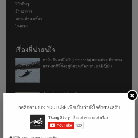
รีวิวอื่นๆ
ร้านอาหาร
สถานที่ท่องเที่ยว
โรงแรม
เรื่องที่น่าสนใจ
พาไปเดินคามิโคจิ (Kamigōchi) แหล่งท่องเที่ยวทาง
ธรรมชาติที่ตั้งอยู่ในเขตเทือกเขาแอลป์ญี่ปุ่น
อู่ฮั่น ฉันมา (ทำไม) แล้ว 2024
กดติดตามช่อง YOUTUBE เพื่อเป็นกำลังใจด้วยนะครับ
รีวิว 1 ปีกับการใช้รถไฟฟ้า ora good cat ultra
500km
100% secure your website.