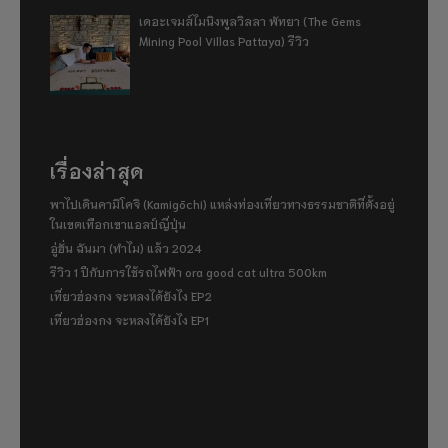
เดอะเจมส์ไมนิงพูลวิลลา พัทยา (The Gems
Mining Pool Villas Pattaya) รีวิว
เรื่องล่าสุด
พาไปเดินคามิโคจิ (Kamigōchi) แหล่งท่องเที่ยวทางธรรมชาติที่ตั้งอยู่
ในเขตเทือกเขาแอลป์ญี่ปุ่น
อู่ฮั่น ฉันมา (ทำไม) แล้ว 2024
รีวิว 1 ปีกับการใช้รถไฟฟ้า ora good cat ultra 500km
เที่ยวฮ่องกง จะหลงได้ยังไง EP2
เที่ยวฮ่องกง จะหลงได้ยังไง EP1