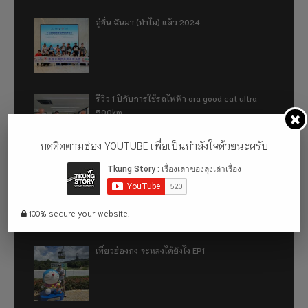
อู่ฮั่น ฉันมา (ทำไม) แล้ว 2024
รีวิว 1 ปีกับการใช้รถไฟฟ้า ora good cat ultra
500km
กดติดตามช่อง YOUTUBE เพื่อเป็นกำลังใจด้วยนะครับ
เที่ยวฮ่องกง จะหลงได้ยังไง EP2
100% secure your website.
เที่ยวฮ่องกง จะหลงได้ยังไง EP1