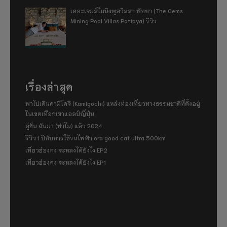
เดอะเจมส์ไมนิงพูลวิลลา พัทยา (The Gems
Mining Pool Villas Pattaya) รีวิว
เรื่องล่าสุด
พาไปเดินคามิโคจิ (Kamigōchi) แหล่งท่องเที่ยวทางธรรมชาติที่ตั้งอยู่
ในเขตเทือกเขาแอลป์ญี่ปุ่น
อู่ฮั่น ฉันมา (ทำไม) แล้ว 2024
รีวิว 1 ปีกับการใช้รถไฟฟ้า ora good cat ultra 500km
เที่ยวฮ่องกง จะหลงได้ยังไง EP2
เที่ยวฮ่องกง จะหลงได้ยังไง EP1