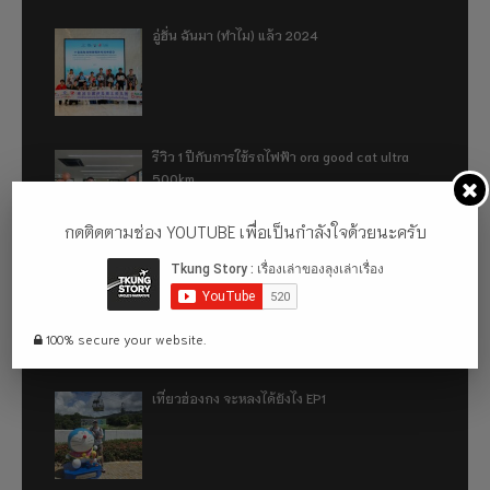
อู่ฮั่น ฉันมา (ทำไม) แล้ว 2024
รีวิว 1 ปีกับการใช้รถไฟฟ้า ora good cat ultra
500km
กดติดตามช่อง YOUTUBE เพื่อเป็นกำลังใจด้วยนะครับ
เที่ยวฮ่องกง จะหลงได้ยังไง EP2
100% secure your website.
เที่ยวฮ่องกง จะหลงได้ยังไง EP1