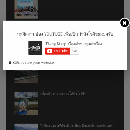
รีวิว 1 ปีกับการใช้รถไฟฟ้า ora good cat ultra
กดติดตามช่อง YOUTUBE เพื่อเป็นกำลังใจด้วยนะครับ
500km
เที่ยวฮ่องกง จะหลงได้ยังไง EP2
100% secure your website.
เที่ยวฮ่องกง จะหลงได้ยังไง EP1
ลี่เจียง แชงกรีล่า เมืองเทียมฟ้าแห่งโลกตะวันออก