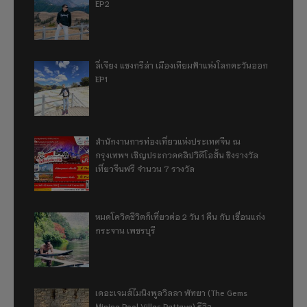
EP2
ลี่เจียง แชงกรีล่า เมืองเทียมฟ้าแห่งโลกตะวันออก
EP1
สำนักงานการท่องเที่ยวแห่งประเทศจีน ณ
กรุงเทพฯ เชิญประกวดคลิปวิดีโอสั้น ชิงรางวัล
เที่ยวจีนฟรี จำนวน 7 รางวัล
หมดโควิดชีวิตก็เที่ยวต่อ 2 วัน 1 คืน กับ เขื่อนแก่ง
กระจาน เพชรบุรี
เดอะเจมส์ไมนิงพูลวิลลา พัทยา (The Gems
Mining Pool Villas Pattaya) รีวิว