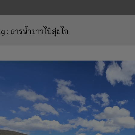
ag :
ธารน้ำขาวไป๋สุ่ยไถ