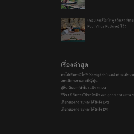
เดอะเจมส์ไมนิงพูลวิลลา พัท
Pool Villas Pattaya) รีวิว
เรื่องล่าสุด
พาไปเดินคามิโคจิ (Kamigōchi) แหล่งท่องเที่ยวทา
เขตเทือกเขาแอลป์ญี่ปุ่น
อู่ฮั่น ฉันมา (ทำไม) แล้ว 2024
รีวิว 1 ปีกับการใช้รถไฟฟ้า ora good cat ultra
เที่ยวฮ่องกง จะหลงได้ยังไง EP2
เที่ยวฮ่องกง จะหลงได้ยังไง EP1