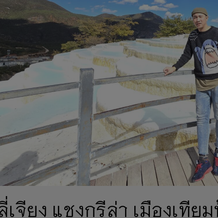
ลี่เจียง แชงกรีล่า เมืองเที