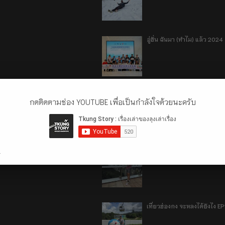
อู่ฮั่น ฉันมา (ทำไม) แล้ว 2024
รีวิว 1 ปีกับการใช้รถไฟฟ้า o
กดติดตามช่อง YOUTUBE เพื่อเป็นกำลังใจด้วยนะครับ
เที่ยวฮ่องกง จะหลงได้ยังไง E
.
เที่ยวฮ่องกง จะหลงได้ยังไง EP