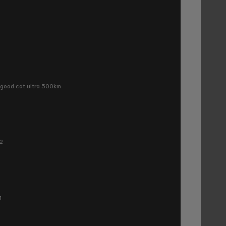
ra good cat ultra 500km
P2
1