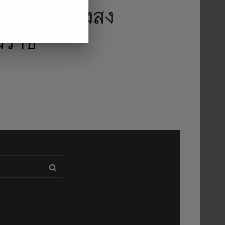
พ่อโต) ทุ่งสง
มราช