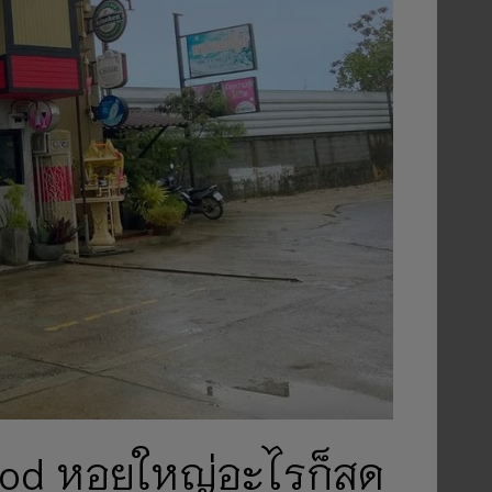
food หอยใหญ่อะไรก็สด