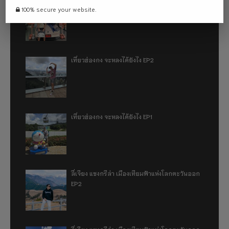
รีวิว 1 ปีกับการใช้รถไฟฟ้า ora good cat ultra
100% secure your website.
500km
เที่ยวฮ่องกง จะหลงได้ยังไง EP2
เที่ยวฮ่องกง จะหลงได้ยังไง EP1
ลี่เจียง แชงกรีล่า เมืองเทียมฟ้าแห่งโลกตะวันออก
EP2