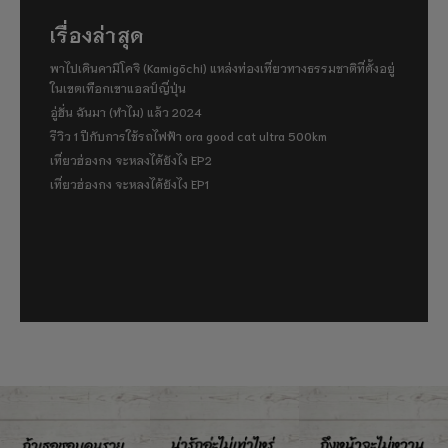
เรื่องล่าสุด
พาไปเดินคามิโคจิ (Kamigōchi) แหล่งท่องเที่ยวทางธรรมชาติที่ตั้งอยู่
ในเขตเทือกเขาแอลป์ญี่ปุ่น
อู่ฮั่น ฉันมา (ทำไม) แล้ว 2024
รีวิว 1 ปีกับการใช้รถไฟฟ้า ora good cat ultra 500km
เที่ยวฮ่องกง จะหลงได้ยังไง EP2
เที่ยวฮ่องกง จะหลงได้ยังไง EP1