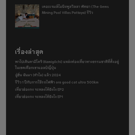
เดอะเจมส์ไมนิงพูลวิลลา พัทยา (The Gems
Mining Pool Villas Pattaya) รีวิว
เรื่องล่าสุด
พาไปเดินคามิโคจิ (Kamigōchi) แหล่งท่องเที่ยวทางธรรมชาติที่ตั้งอยู่
ในเขตเทือกเขาแอลป์ญี่ปุ่น
อู่ฮั่น ฉันมา (ทำไม) แล้ว 2024
รีวิว 1 ปีกับการใช้รถไฟฟ้า ora good cat ultra 500km
เที่ยวฮ่องกง จะหลงได้ยังไง EP2
เที่ยวฮ่องกง จะหลงได้ยังไง EP1