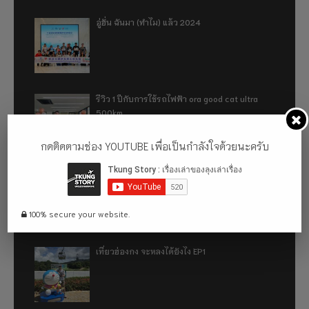
อู่ฮั่น ฉันมา (ทำไม) แล้ว 2024
รีวิว 1 ปีกับการใช้รถไฟฟ้า ora good cat ultra
500km
กดติดตามช่อง YOUTUBE เพื่อเป็นกำลังใจด้วยนะครับ
เที่ยวฮ่องกง จะหลงได้ยังไง EP2
100% secure your website.
เที่ยวฮ่องกง จะหลงได้ยังไง EP1