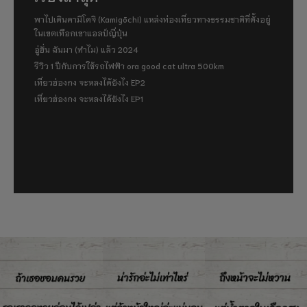
พาไปเดินคามิโคจิ (Kamigōchi) แหล่งท่องเที่ยวทางธรรมชาติที่ตั้งอยู่
ในเขตเทือกเขาแอลป์ญี่ปุ่น
อู่ฮั่น ฉันมา (ทำไม) แล้ว 2024
รีวิว 1 ปีกับการใช้รถไฟฟ้า ora good cat ultra 500km
เที่ยวฮ่องกง จะหลงได้ยังไง EP2
เที่ยวฮ่องกง จะหลงได้ยังไง EP1