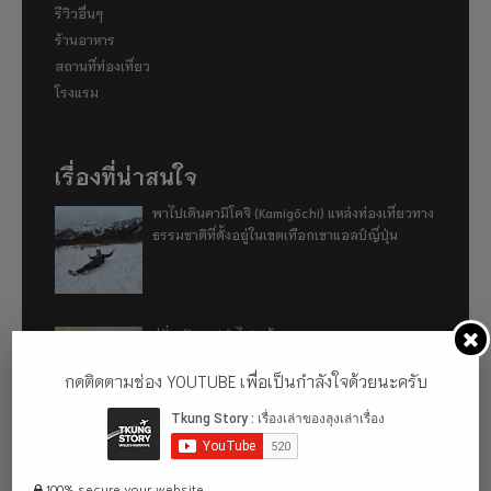
รีวิวอื่นๆ
ร้านอาหาร
สถานที่ท่องเที่ยว
โรงแรม
เรื่องที่น่าสนใจ
พาไปเดินคามิโคจิ (Kamigōchi) แหล่งท่องเที่ยวทาง
ธรรมชาติที่ตั้งอยู่ในเขตเทือกเขาแอลป์ญี่ปุ่น
อู่ฮั่น ฉันมา (ทำไม) แล้ว 2024
กดติดตามช่อง YOUTUBE เพื่อเป็นกำลังใจด้วยนะครับ
รีวิว 1 ปีกับการใช้รถไฟฟ้า ora good cat ultra
500km
100% secure your website.