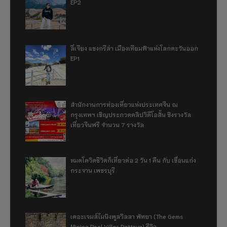
EP2
ลี่เจียง แชงกรีล่า เมืองเทียมฟ้าแห่งโลกตะวันออก
EP1
สำนักงานการท่องเที่ยวแห่งประเทศจีน ณ
กรุงเทพฯ เชิญประกวดคลิปวิดีโอสั้น ชิงรางวัล
เที่ยวจีนฟรี จำนวน 7 รางวัล
หมดโควิดชีวิตก็เที่ยวต่อ 2 วัน 1 คืน กับ เขื่อนแก่ง
กระจาน เพชรบุรี
เดอะเจมส์ไมนิงพูลวิลลา พัทยา (The Gems
Mining Pool Villas Pattaya) รีวิว