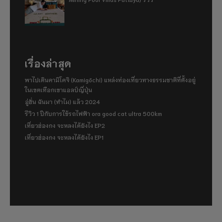
เรื่องล่าสุด
พาไปเดินคามิโคจิ (Kamigōchi) แหล่งท่องเที่ยวทางธรรมชาติที่ตั้งอยู่
ในเขตเทือกเขาแอลป์ญี่ปุ่น
อู่ฮั่น ฉันมา (ทำไม) แล้ว 2024
รีวิว 1 ปีกับการใช้รถไฟฟ้า ora good cat ultra 500km
เที่ยวฮ่องกง จะหลงได้ยังไง EP2
เที่ยวฮ่องกง จะหลงได้ยังไง EP1