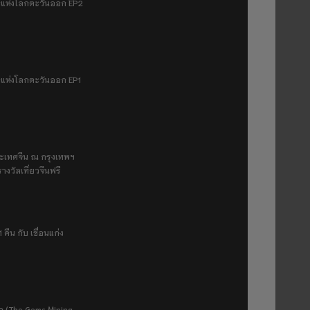
มฟ้าแห่งโลกตะวันออก EP2
ฟ้าแห่งโลกตะวันออก EP1
ระเทศจีน ณ กรุงเทพฯ
างวัลเที่ยวจีนฟรี
 คืน กับ เขื่อนแก่ง
ยา (The Gems Mining