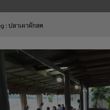
ag :
ปลาเผาผักสด