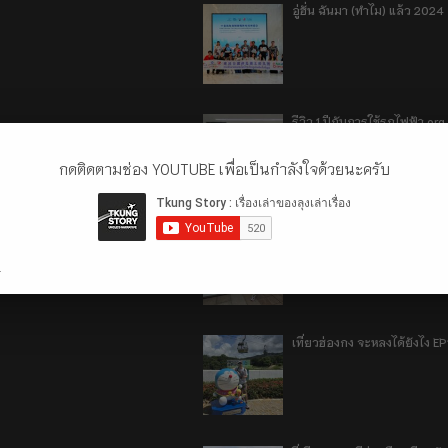
อู่ฮั่น ฉันมา (ทำไม) แล้ว 2024
รีวิว 1 ปีกับการใช้รถไฟฟ้า o
กดติดตามช่อง YOUTUBE เพื่อเป็นกำลังใจด้วยนะครับ
เที่ยวฮ่องกง จะหลงได้ยังไง E
.
เที่ยวฮ่องกง จะหลงได้ยังไง EP