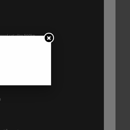
ra good cat ultra 500km
P2
1