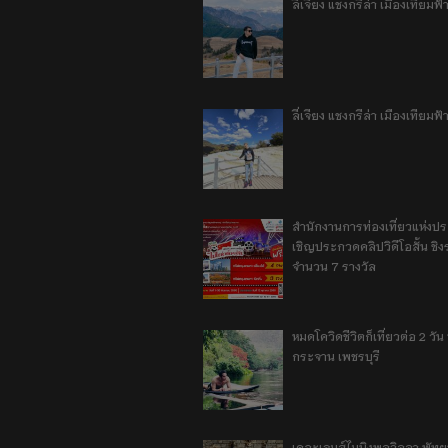
ลี่เจียง แชงกรีล่า เมืองเทีย
ลี่เจียง แชงกรีล่า เมืองเทียม
สำนักงานการท่องเที่ยวแห่งป
เชิญประกวดคลิปวิดีโอสั้น ชิงร
จำนวน 7 รางวัล
หมดโควิดชีวิตก็เที่ยวต่อ 2 วัน 1
กระจาน เพชรบุรี
เดอะเจมส์ไมนิงพูลวิลลา พัท