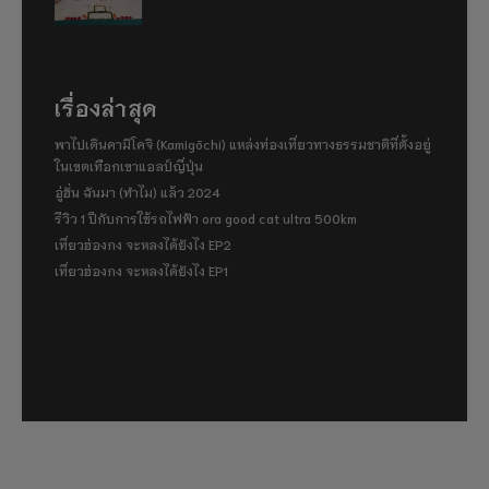
เรื่องล่าสุด
พาไปเดินคามิโคจิ (Kamigōchi) แหล่งท่องเที่ยวทางธรรมชาติที่ตั้งอยู่
ในเขตเทือกเขาแอลป์ญี่ปุ่น
อู่ฮั่น ฉันมา (ทำไม) แล้ว 2024
รีวิว 1 ปีกับการใช้รถไฟฟ้า ora good cat ultra 500km
เที่ยวฮ่องกง จะหลงได้ยังไง EP2
เที่ยวฮ่องกง จะหลงได้ยังไง EP1