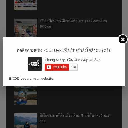
รีวิว 1 ปีกับการใช้รถไฟฟ้า ora good cat ultra
500km
กดติดตามช่อง YOUTUBE เพื่อเป็นกำลังใจด้วยนะครับ
เที่ยวฮ่องกง จะหลงได้ยังไง EP2
100% secure your website.
เที่ยวฮ่องกง จะหลงได้ยังไง EP1
ลี่เจียง แชงกรีล่า เมืองเทียมฟ้าแห่งโลกตะวันออก
EP2