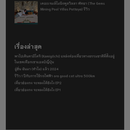
เดอะเจมส์ไมนิงพูลวิลลา พัทยา (The Gems
Mining Pool Villas Pattaya) รีวิว
เรื่องล่าสุด
พาไปเดินคามิโคจิ (Kamigōchi) แหล่งท่องเที่ยวทางธรรมชาติที่ตั้งอยู่
ในเขตเทือกเขาแอลป์ญี่ปุ่น
อู่ฮั่น ฉันมา (ทำไม) แล้ว 2024
รีวิว 1 ปีกับการใช้รถไฟฟ้า ora good cat ultra 500km
เที่ยวฮ่องกง จะหลงได้ยังไง EP2
เที่ยวฮ่องกง จะหลงได้ยังไง EP1