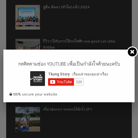
อู่ฮั่น ฉันมา (ทำไม) แล้ว 2024
รีวิว 1 ปีกับการใช้รถไฟฟ้า ora good cat ultra
500km
กดติดตามช่อง YOUTUBE เพื่อเป็นกำลังใจด้วยนะครับ
เที่ยวฮ่องกง จะหลงได้ยังไง EP2
100% secure your website.
เที่ยวฮ่องกง จะหลงได้ยังไง EP1