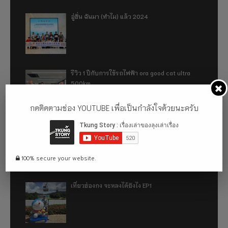
อู่ฮั่น ฉันมา (ทำไม) แล้ว 2024
รีวิว 1 ปีกับการใช้รถไฟฟ้า ora good cat ultra
500km
กดติดตามช่อง YOUTUBE เพื่อเป็นกำลังใจด้วยนะครับ
เที่ยวฮ่องกง จะหลงได้ยังไง EP2
100% secure your website.
เที่ยวฮ่องกง จะหลงได้ยังไง EP1