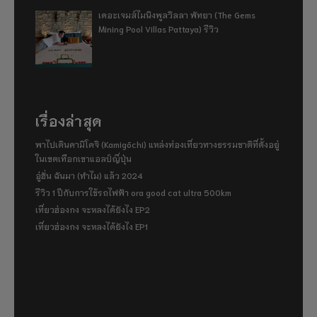
เดอะเจมส์ไมนิงพูลวิลลา พัทยา (The Gems
Mining Pool Villas Pattaya) รีวิว
เรื่องล่าสุด
พาไปเดินคามิโคจิ (Kamigōchi) แหล่งท่องเที่ยวทางธรรมชาติที่ตั้งอยู่
ในเขตเทือกเขาแอลป์ญี่ปุ่น
อู่ฮั่น ฉันมา (ทำไม) แล้ว 2024
รีวิว 1 ปีกับการใช้รถไฟฟ้า ora good cat ultra 500km
เที่ยวฮ่องกง จะหลงได้ยังไง EP2
เที่ยวฮ่องกง จะหลงได้ยังไง EP1