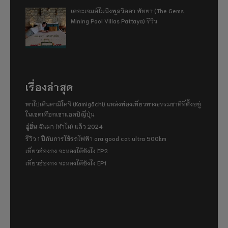
เดอะเจมส์ไมนิงพูลวิลลา พัทยา (The Gems
Mining Pool Villas Pattaya) รีวิว
เรื่องล่าสุด
พาไปเดินคามิโคจิ (Kamigōchi) แหล่งท่องเที่ยวทางธรรมชาติที่ตั้งอยู่
ในเขตเทือกเขาแอลป์ญี่ปุ่น
อู่ฮั่น ฉันมา (ทำไม) แล้ว 2024
รีวิว 1 ปีกับการใช้รถไฟฟ้า ora good cat ultra 500km
เที่ยวฮ่องกง จะหลงได้ยังไง EP2
เที่ยวฮ่องกง จะหลงได้ยังไง EP1