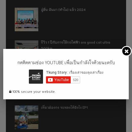
อู่ฮั่น ฉันมา (ทำไม) แล้ว 2024
รีวิว 1 ปีกับการใช้รถไฟฟ้า ora good cat ultra
500km
กดติดตามช่อง YOUTUBE เพื่อเป็นกำลังใจด้วยนะครับ
เที่ยวฮ่องกง จะหลงได้ยังไง EP2
100% secure your website.
เที่ยวฮ่องกง จะหลงได้ยังไง EP1