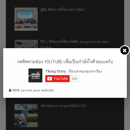
อู่ฮั่น ฉันมา (ทำไม) แล้ว 2024
รีวิว 1 ปีกับการใช้รถไฟฟ้า ora good cat ultra
500km
กดติดตามช่อง YOUTUBE เพื่อเป็นกำลังใจด้วยนะครับ
เที่ยวฮ่องกง จะหลงได้ยังไง EP2
100% secure your website.
เที่ยวฮ่องกง จะหลงได้ยังไง EP1