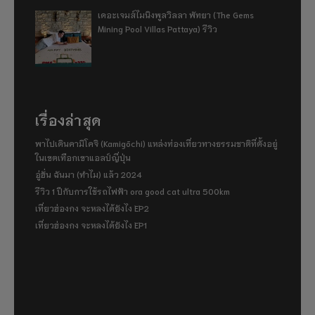
เดอะเจมส์ไมนิงพูลวิลลา พัทยา (The Gems
Mining Pool Villas Pattaya) รีวิว
เรื่องล่าสุด
พาไปเดินคามิโคจิ (Kamigōchi) แหล่งท่องเที่ยวทางธรรมชาติที่ตั้งอยู่
ในเขตเทือกเขาแอลป์ญี่ปุ่น
อู่ฮั่น ฉันมา (ทำไม) แล้ว 2024
รีวิว 1 ปีกับการใช้รถไฟฟ้า ora good cat ultra 500km
เที่ยวฮ่องกง จะหลงได้ยังไง EP2
เที่ยวฮ่องกง จะหลงได้ยังไง EP1