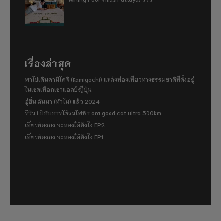
เรื่องล่าสุด
พาไปเดินคามิโคจิ (Kamigōchi) แหล่งท่องเที่ยวทางธรรมชาติที่ตั้งอยู่
ในเขตเทือกเขาแอลป์ญี่ปุ่น
อู่ฮั่น ฉันมา (ทำไม) แล้ว 2024
รีวิว 1 ปีกับการใช้รถไฟฟ้า ora good cat ultra 500km
เที่ยวฮ่องกง จะหลงได้ยังไง EP2
เที่ยวฮ่องกง จะหลงได้ยังไง EP1