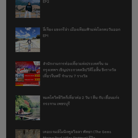
EP2
ลี่เจียง แชงกรีล่า เมืองเทียมฟ้าแห่งโลกตะวันออก
EP1
สำนักงานการท่องเที่ยวแห่งประเทศจีน ณ
กรุงเทพฯ เชิญประกวดคลิปวิดีโอสั้น ชิงรางวัล
เที่ยวจีนฟรี จำนวน 7 รางวัล
หมดโควิดชีวิตก็เที่ยวต่อ 2 วัน 1 คืน กับ เขื่อนแก่ง
กระจาน เพชรบุรี
เดอะเจมส์ไมนิงพูลวิลลา พัทยา (The Gems
Mining Pool Villas Pattaya) รีวิว