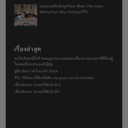
เดอะเจมส์ไมนิงพูลวิลลา พัทยา (The Gems
Mining Pool Villas Pattaya) รีวิว
เรื่องล่าสุด
พาไปเดินคามิโคจิ (Kamigōchi) แหล่งท่องเที่ยวทางธรรมชาติที่ตั้งอยู่
ในเขตเทือกเขาแอลป์ญี่ปุ่น
อู่ฮั่น ฉันมา (ทำไม) แล้ว 2024
รีวิว 1 ปีกับการใช้รถไฟฟ้า ora good cat ultra 500km
เที่ยวฮ่องกง จะหลงได้ยังไง EP2
เที่ยวฮ่องกง จะหลงได้ยังไง EP1