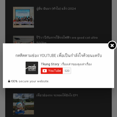
อู่ฮั่น ฉันมา (ทำไม) แล้ว 2024
รีวิว 1 ปีกับการใช้รถไฟฟ้า ora good cat ultra
500km
กดติดตามช่อง YOUTUBE เพื่อเป็นกำลังใจด้วยนะครับ
เที่ยวฮ่องกง จะหลงได้ยังไง EP2
100% secure your website.
เที่ยวฮ่องกง จะหลงได้ยังไง EP1