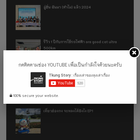
อู่ฮั่น ฉันมา (ทำไม) แล้ว 2024
รีวิว 1 ปีกับการใช้รถไฟฟ้า ora good cat ultra
500km
กดติดตามช่อง YOUTUBE เพื่อเป็นกำลังใจด้วยนะครับ
เที่ยวฮ่องกง จะหลงได้ยังไง EP2
100% secure your website.
เที่ยวฮ่องกง จะหลงได้ยังไง EP1