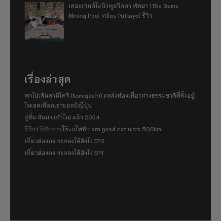
เดอะเจมส์ไมนิงพูลวิลลา พัทยา (The Gems
Mining Pool Villas Pattaya) รีวิว
เรื่องล่าสุด
พาไปเดินคามิโคจิ (Kamigōchi) แหล่งท่องเที่ยวทางธรรมชาติที่ตั้งอยู่
ในเขตเทือกเขาแอลป์ญี่ปุ่น
อู่ฮั่น ฉันมา (ทำไม) แล้ว 2024
รีวิว 1 ปีกับการใช้รถไฟฟ้า ora good cat ultra 500km
เที่ยวฮ่องกง จะหลงได้ยังไง EP2
เที่ยวฮ่องกง จะหลงได้ยังไง EP1