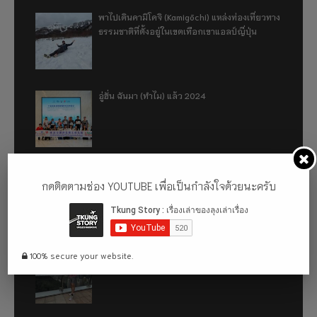
พาไปเดินคามิโคจิ (Kamigōchi) แหล่งท่องเที่ยวทาง
ธรรมชาติที่ตั้งอยู่ในเขตเทือกเขาแอลป์ญี่ปุ่น
อู่ฮั่น ฉันมา (ทำไม) แล้ว 2024
รีวิว 1 ปีกับการใช้รถไฟฟ้า ora good cat ultra
กดติดตามช่อง YOUTUBE เพื่อเป็นกำลังใจด้วยนะครับ
500km
เที่ยวฮ่องกง จะหลงได้ยังไง EP2
100% secure your website.