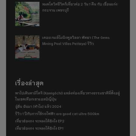
หมดโควิดชีวิตก็เที่ยวต่อ 2 วัน 1 คืน กับ เขื่อนแก่ง
กระจาน เพชรบุรี
เดอะเจมส์ไมนิงพูลวิลลา พัทยา (The Gems
Mining Pool Villas Pattaya) รีวิว
เรื่องล่าสุด
พาไปเดินคามิโคจิ (Kamigōchi) แหล่งท่องเที่ยวทางธรรมชาติที่ตั้งอยู่
ในเขตเทือกเขาแอลป์ญี่ปุ่น
อู่ฮั่น ฉันมา (ทำไม) แล้ว 2024
รีวิว 1 ปีกับการใช้รถไฟฟ้า ora good cat ultra 500km
เที่ยวฮ่องกง จะหลงได้ยังไง EP2
เที่ยวฮ่องกง จะหลงได้ยังไง EP1