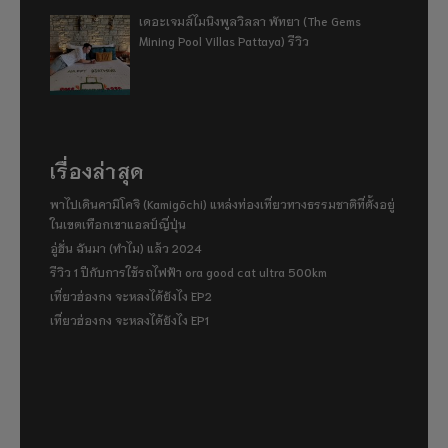
เดอะเจมส์ไมนิงพูลวิลลา พัทยา (The Gems
Mining Pool Villas Pattaya) รีวิว
เรื่องล่าสุด
พาไปเดินคามิโคจิ (Kamigōchi) แหล่งท่องเที่ยวทางธรรมชาติที่ตั้งอยู่
ในเขตเทือกเขาแอลป์ญี่ปุ่น
อู่ฮั่น ฉันมา (ทำไม) แล้ว 2024
รีวิว 1 ปีกับการใช้รถไฟฟ้า ora good cat ultra 500km
เที่ยวฮ่องกง จะหลงได้ยังไง EP2
เที่ยวฮ่องกง จะหลงได้ยังไง EP1