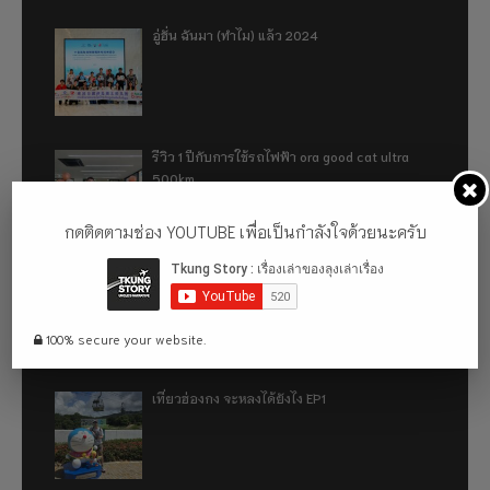
อู่ฮั่น ฉันมา (ทำไม) แล้ว 2024
รีวิว 1 ปีกับการใช้รถไฟฟ้า ora good cat ultra
500km
กดติดตามช่อง YOUTUBE เพื่อเป็นกำลังใจด้วยนะครับ
เที่ยวฮ่องกง จะหลงได้ยังไง EP2
100% secure your website.
เที่ยวฮ่องกง จะหลงได้ยังไง EP1