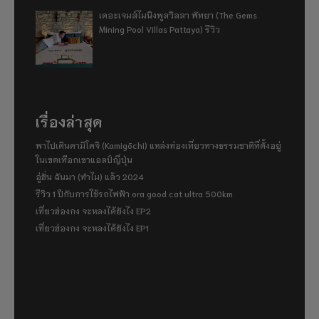
เดอะเจมส์ไมนิงพูลวิลลา พัทยา (The Gems
Mining Pool Villas Pattaya) รีวิว
เรื่องล่าสุด
พาไปเดินคามิโคจิ (Kamigōchi) แหล่งท่องเที่ยวทางธรรมชาติที่ตั้งอยู่
ในเขตเทือกเขาแอลป์ญี่ปุ่น
อู่ฮั่น ฉันมา (ทำไม) แล้ว 2024
รีวิว 1 ปีกับการใช้รถไฟฟ้า ora good cat ultra 500km
เที่ยวฮ่องกง จะหลงได้ยังไง EP2
เที่ยวฮ่องกง จะหลงได้ยังไง EP1