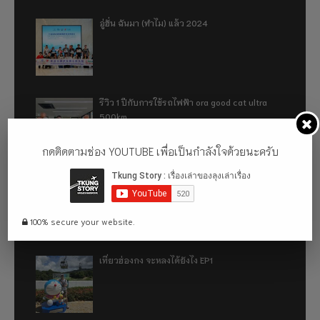
อู่ฮั่น ฉันมา (ทำไม) แล้ว 2024
รีวิว 1 ปีกับการใช้รถไฟฟ้า ora good cat ultra
500km
กดติดตามช่อง YOUTUBE เพื่อเป็นกำลังใจด้วยนะครับ
เที่ยวฮ่องกง จะหลงได้ยังไง EP2
100% secure your website.
เที่ยวฮ่องกง จะหลงได้ยังไง EP1