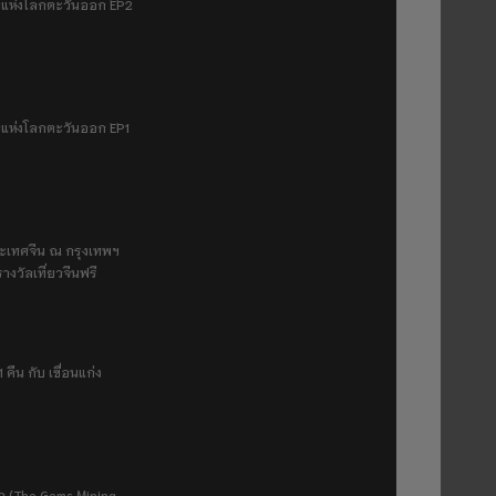
มฟ้าแห่งโลกตะวันออก EP2
ฟ้าแห่งโลกตะวันออก EP1
ระเทศจีน ณ กรุงเทพฯ
างวัลเที่ยวจีนฟรี
 คืน กับ เขื่อนแก่ง
ยา (The Gems Mining