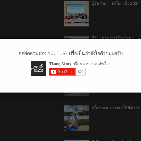
อู่ฮั่น ฉันมา (ทำไม) แล้ว 2024
รีวิว 1 ปีกับการใช้รถไฟฟ้า o
กดติดตามช่อง YOUTUBE เพื่อเป็นกำลังใจด้วยนะครับ
เที่ยวฮ่องกง จะหลงได้ยังไง E
.
เที่ยวฮ่องกง จะหลงได้ยังไง EP