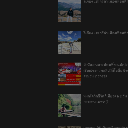
ลี่เจียง แชงกรีล่า เมืองเทีย
ลี่เจียง แชงกรีล่า เมืองเทียม
สำนักงานการท่องเที่ยวแห่งป
เชิญประกวดคลิปวิดีโอสั้น ชิงร
จำนวน 7 รางวัล
หมดโควิดชีวิตก็เที่ยวต่อ 2 วัน 1
กระจาน เพชรบุรี
เดอะเจมส์ไมนิงพูลวิลลา พัท