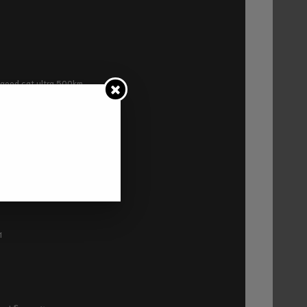
ra good cat ultra 500km
P2
1