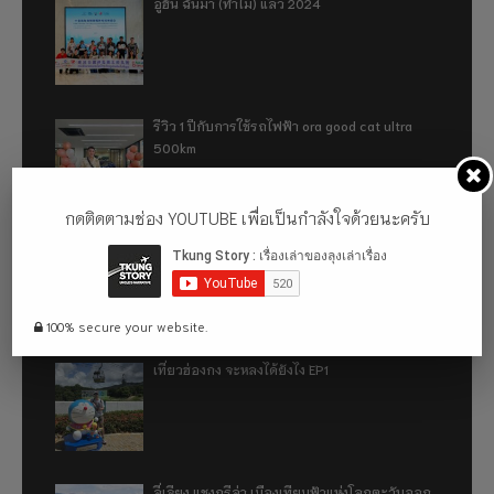
อู่ฮั่น ฉันมา (ทำไม) แล้ว 2024
รีวิว 1 ปีกับการใช้รถไฟฟ้า ora good cat ultra
500km
กดติดตามช่อง YOUTUBE เพื่อเป็นกำลังใจด้วยนะครับ
เที่ยวฮ่องกง จะหลงได้ยังไง EP2
100% secure your website.
เที่ยวฮ่องกง จะหลงได้ยังไง EP1
ลี่เจียง แชงกรีล่า เมืองเทียมฟ้าแห่งโลกตะวันออก