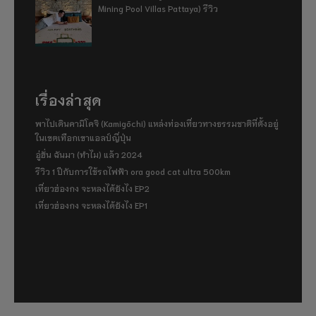
Mining Pool Villas Pattaya) รีวิว
เรื่องล่าสุด
พาไปเดินคามิโคจิ (Kamigōchi) แหล่งท่องเที่ยวทางธรรมชาติที่ตั้งอยู่
ในเขตเทือกเขาแอลป์ญี่ปุ่น
อู่ฮั่น ฉันมา (ทำไม) แล้ว 2024
รีวิว 1 ปีกับการใช้รถไฟฟ้า ora good cat ultra 500km
เที่ยวฮ่องกง จะหลงได้ยังไง EP2
เที่ยวฮ่องกง จะหลงได้ยังไง EP1