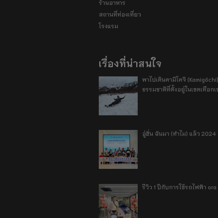
ร้านอาหาร
สถานที่ท่องเที่ยว
โรงแรม
เรื่องที่น่าสนใจ
พาไปเดินคามิโคจิ (Kamigōchi)
ธรรมชาติที่ตั้งอยู่ในเขตเทือกเ
อู่ฮั่น ฉันมา (ทำไม) แล้ว 2024
รีวิว 1 ปีกับการใช้รถไฟฟ้า o