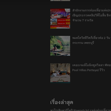
สำนักงานการท่องเที่ยวแห่งป
เชิญประกวดคลิปวิดีโอสั้น ชิงร
จำนวน 7 รางวัล
หมดโควิดชีวิตก็เที่ยวต่อ 2 วัน 1
กระจาน เพชรบุรี
เดอะเจมส์ไมนิงพูลวิลลา พัท
Pool Villas Pattaya) รีวิว
เรื่องล่าสุด
พาไปเดินคามิโคจิ (Kamigōchi) แหล่งท่องเที่ยวทา