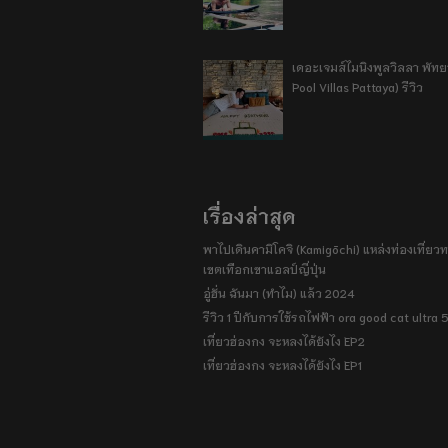
เดอะเจมส์ไมนิงพูลวิลลา พัท
Pool Villas Pattaya) รีวิว
เรื่องล่าสุด
พาไปเดินคามิโคจิ (Kamigōchi) แหล่งท่องเที่ยวทา
เขตเทือกเขาแอลป์ญี่ปุ่น
อู่ฮั่น ฉันมา (ทำไม) แล้ว 2024
รีวิว 1 ปีกับการใช้รถไฟฟ้า ora good cat ultra
เที่ยวฮ่องกง จะหลงได้ยังไง EP2
เที่ยวฮ่องกง จะหลงได้ยังไง EP1