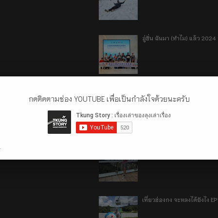
อู่ฮั่น ฉันมา (ทำไม) แล้ว 2024
รีวิว 1 ปีกับการใช้รถไฟฟ้า o
กดติดตามช่อง YOUTUBE เพื่อเป็นกำลังใจด้วยนะครับ
เที่ยวฮ่องกง จะหลงได้ยังไง E
.
เที่ยวฮ่องกง จะหลงได้ยังไง EP