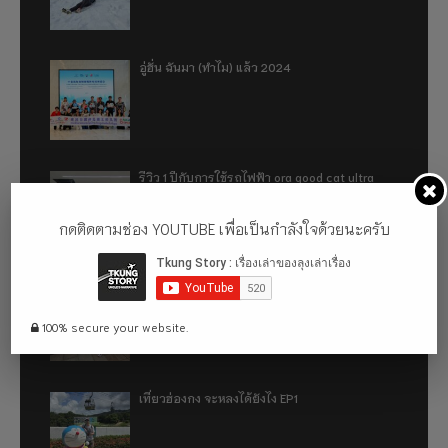
อู่ฮั่น ฉันมา (ทำไม) แล้ว 2024
รีวิว 1 ปีกับการใช้รถไฟฟ้า ora good cat ultra
500km
กดติดตามช่อง YOUTUBE เพื่อเป็นกำลังใจด้วยนะครับ
เที่ยวฮ่องกง จะหลงได้ยังไง EP2
100% secure your website.
เที่ยวฮ่องกง จะหลงได้ยังไง EP1