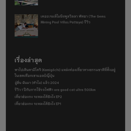
เดอะเจมส์ไมนิงพูลวิลลา พัทยา (The Gems
Mining Pool Villas Pattaya) รีวิว
เรื่องล่าสุด
พาไปเดินคามิโคจิ (Kamigōchi) แหล่งท่องเที่ยวทางธรรมชาติที่ตั้งอยู่
ในเขตเทือกเขาแอลป์ญี่ปุ่น
อู่ฮั่น ฉันมา (ทำไม) แล้ว 2024
รีวิว 1 ปีกับการใช้รถไฟฟ้า ora good cat ultra 500km
เที่ยวฮ่องกง จะหลงได้ยังไง EP2
เที่ยวฮ่องกง จะหลงได้ยังไง EP1