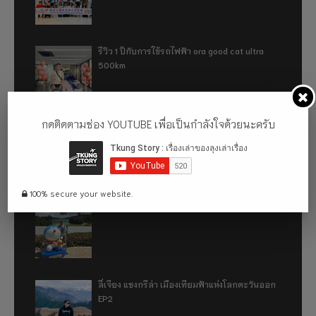
รีวิว 1 ปีกับการใช้รถไฟฟ้า ora good cat ultra
500km
กดติดตามช่อง YOUTUBE เพื่อเป็นกำลังใจด้วยนะครับ
เที่ยวฮ่องกง จะหลงได้ยังไง EP2
100% secure your website.
เที่ยวฮ่องกง จะหลงได้ยังไง EP1
ลี่เจียง แชงกรีล่า เมืองเทียมฟ้าแห่งโลกตะวันออก
EP2