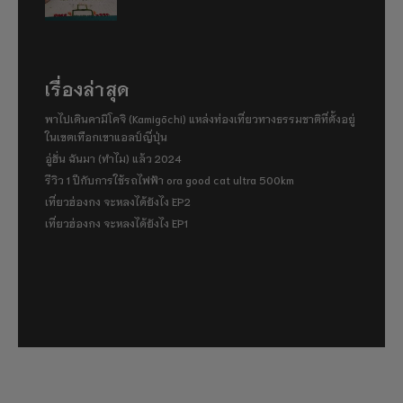
เรื่องล่าสุด
พาไปเดินคามิโคจิ (Kamigōchi) แหล่งท่องเที่ยวทางธรรมชาติที่ตั้งอยู่
ในเขตเทือกเขาแอลป์ญี่ปุ่น
อู่ฮั่น ฉันมา (ทำไม) แล้ว 2024
รีวิว 1 ปีกับการใช้รถไฟฟ้า ora good cat ultra 500km
เที่ยวฮ่องกง จะหลงได้ยังไง EP2
เที่ยวฮ่องกง จะหลงได้ยังไง EP1