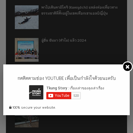
พาไปเดินคามิโคจิ (Kamigōchi) แหล่งท่องเที่ยวทาง
ธรรมชาติที่ตั้งอยู่ในเขตเทือกเขาแอลป์ญี่ปุ่น
อู่ฮั่น ฉันมา (ทำไม) แล้ว 2024
รีวิว 1 ปีกับการใช้รถไฟฟ้า ora good cat ultra
กดติดตามช่อง YOUTUBE เพื่อเป็นกำลังใจด้วยนะครับ
500km
เที่ยวฮ่องกง จะหลงได้ยังไง EP2
100% secure your website.