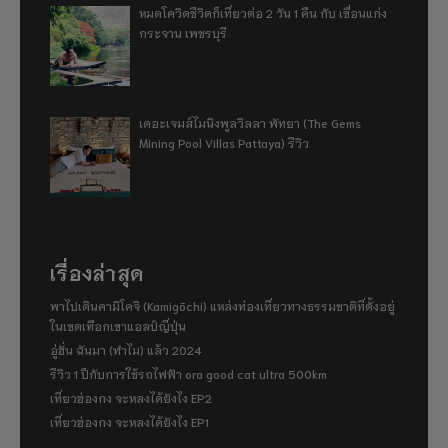
หมดโควิดชีวิตก็เที่ยวต่อ 2 วัน 1 คืน กับ เขื่อนแก่ง
กระจาน เพชรบุรี
เดอะเจมส์ไมนิงพูลวิลลา พัทยา (The Gems
Mining Pool Villas Pattaya) รีวิว
เรื่องล่าสุด
พาไปเดินคามิโคจิ (Kamigōchi) แหล่งท่องเที่ยวทางธรรมชาติที่ตั้งอยู่
ในเขตเทือกเขาแอลป์ญี่ปุ่น
อู่ฮั่น ฉันมา (ทำไม) แล้ว 2024
รีวิว 1 ปีกับการใช้รถไฟฟ้า ora good cat ultra 500km
เที่ยวฮ่องกง จะหลงได้ยังไง EP2
เที่ยวฮ่องกง จะหลงได้ยังไง EP1