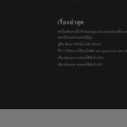
เรื่องล่าสุด
พาไปเดินคามิโคจิ (Kamigōchi) แหล่งท่องเที่ยวทา
เขตเทือกเขาแอลป์ญี่ปุ่น
อู่ฮั่น ฉันมา (ทำไม) แล้ว 2024
รีวิว 1 ปีกับการใช้รถไฟฟ้า ora good cat ultra
เที่ยวฮ่องกง จะหลงได้ยังไง EP2
เที่ยวฮ่องกง จะหลงได้ยังไง EP1