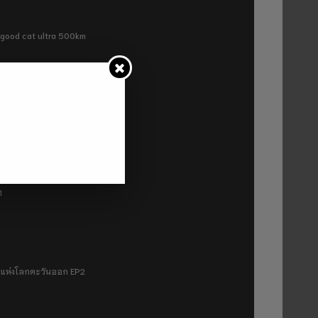
ra good cat ultra 500km
P2
1
มฟ้าแห่งโลกตะวันออก EP2