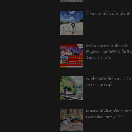
ลี่เจียง แชงกรีล่า เมืองเทียม
สำนักงานการท่องเที่ยวแห่งป
เชิญประกวดคลิปวิดีโอสั้น ชิงร
จำนวน 7 รางวัล
หมดโควิดชีวิตก็เที่ยวต่อ 2 วัน 1
กระจาน เพชรบุรี
เดอะเจมส์ไมนิงพูลวิลลา พัท
Pool Villas Pattaya) รีวิว