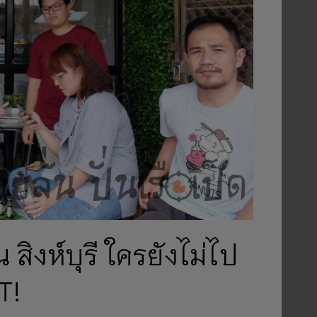
 สิงห์บุรี ใครยังไม่ไป
T!