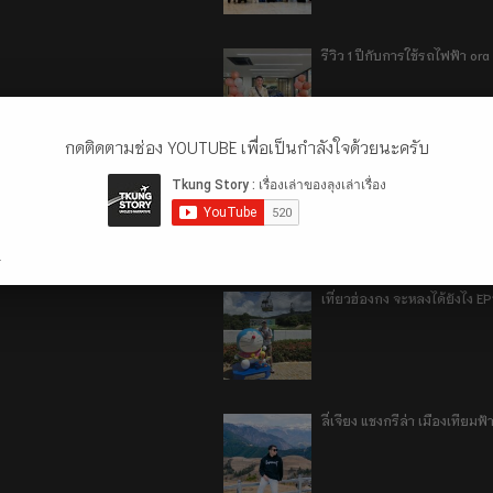
รีวิว 1 ปีกับการใช้รถไฟฟ้า o
กดติดตามช่อง YOUTUBE เพื่อเป็นกำลังใจด้วยนะครับ
เที่ยวฮ่องกง จะหลงได้ยังไง E
.
เที่ยวฮ่องกง จะหลงได้ยังไง EP
ลี่เจียง แชงกรีล่า เมืองเทีย