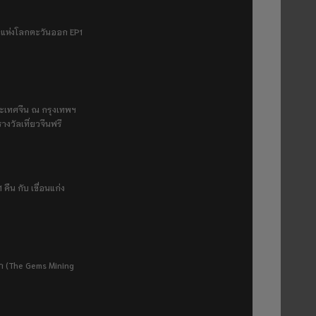
ฟ้าแห่งโลกตะวันออก EP1
ระเทศจีน ณ กรุงเทพฯ
างวัลเที่ยวจีนฟรี
 คืน กับ เขื่อนแก่ง
ยา (The Gems Mining